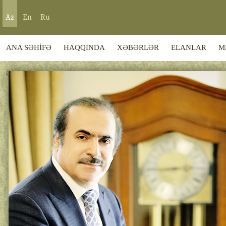
Az
En
Ru
ANA SƏHİFƏ
HAQQINDA
XƏBƏRLƏR
ELANLAR
M
ƏLAQƏ