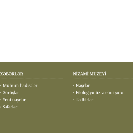
XƏBƏRLƏR
NİZAMİ MUZEYİ
Mühüm hadisələr
Nəşrlər
Görüşlər
Filologiya üzrə elmi şura
Yeni nəşrlər
Tədbirlər
Səfərlər