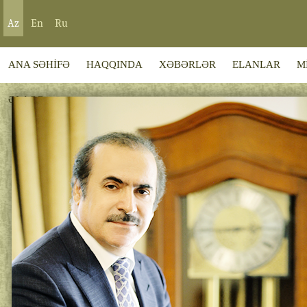
Az
En
Ru
ANA SƏHİFƏ
HAQQINDA
XƏBƏRLƏR
ELANLAR
M
ƏLAQƏ