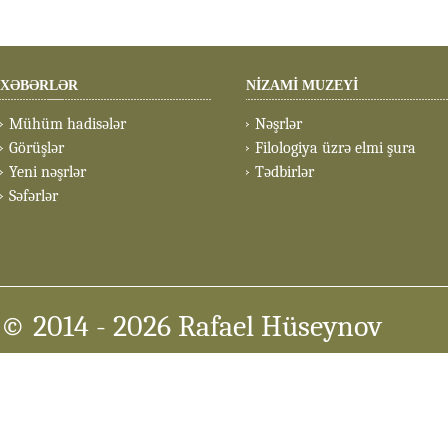
XƏBƏRLƏR
NİZAMİ MUZEYİ
Mühüm hadisələr
Nəşrlər
Görüşlər
Filologiya üzrə elmi şura
Yeni nəşrlər
Tədbirlər
Səfərlər
© 2014
- 2026 Rafael Hüseynov