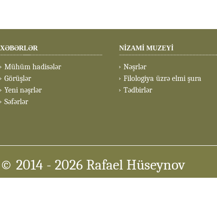
XƏBƏRLƏR
NİZAMİ MUZEYİ
Mühüm hadisələr
Nəşrlər
Görüşlər
Filologiya üzrə elmi şura
Yeni nəşrlər
Tədbirlər
Səfərlər
© 2014
- 2026 Rafael Hüseynov