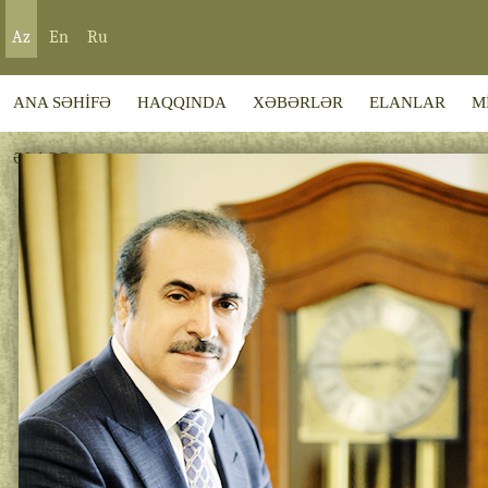
Az
En
Ru
ANA SƏHİFƏ
HAQQINDA
XƏBƏRLƏR
ELANLAR
M
ƏLAQƏ