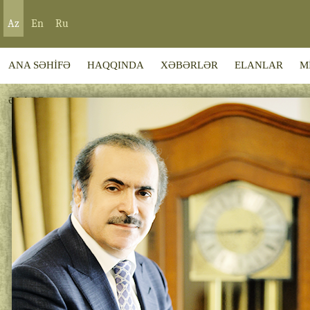
Az
En
Ru
ANA SƏHİFƏ
HAQQINDA
XƏBƏRLƏR
ELANLAR
M
ƏLAQƏ