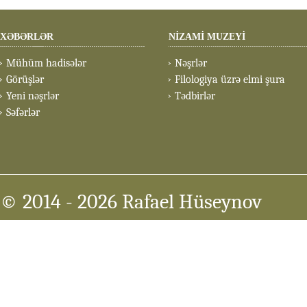
XƏBƏRLƏR
NİZAMİ MUZEYİ
Mühüm hadisələr
Nəşrlər
Görüşlər
Filologiya üzrə elmi şura
Yeni nəşrlər
Tədbirlər
Səfərlər
© 2014
- 2026 Rafael Hüseynov