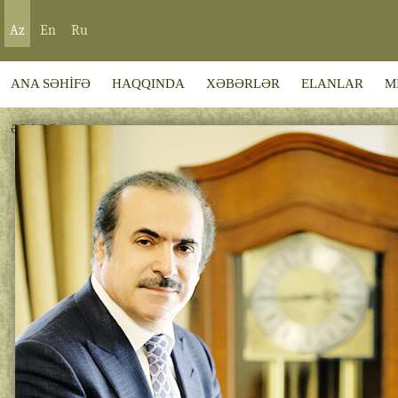
Az
En
Ru
ANA SƏHİFƏ
HAQQINDA
XƏBƏRLƏR
ELANLAR
M
ƏLAQƏ