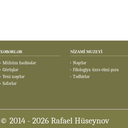
XƏBƏRLƏR
NİZAMİ MUZEYİ
Mühüm hadisələr
Nəşrlər
Görüşlər
Filologiya üzrə elmi şura
Yeni nəşrlər
Tədbirlər
Səfərlər
© 2014
- 2026 Rafael Hüseynov