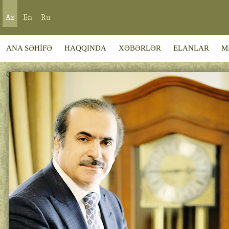
Az
En
Ru
ANA SƏHİFƏ
HAQQINDA
XƏBƏRLƏR
ELANLAR
M
ƏLAQƏ