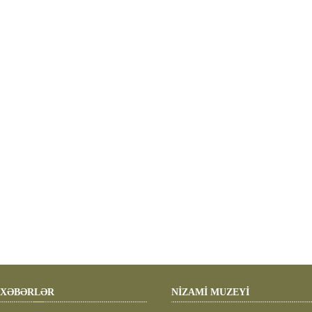
XƏBƏRLƏR
NİZAMİ MUZEYİ