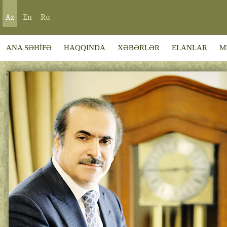
Az
En
Ru
ANA SƏHİFƏ
HAQQINDA
XƏBƏRLƏR
ELANLAR
M
ƏLAQƏ