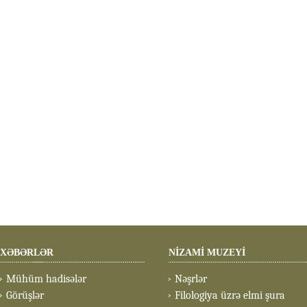
XƏBƏRLƏR
NİZAMİ MUZEYİ
Mühüm hadisələr
Nəşrlər
Görüşlər
Filologiya üzrə elmi şura