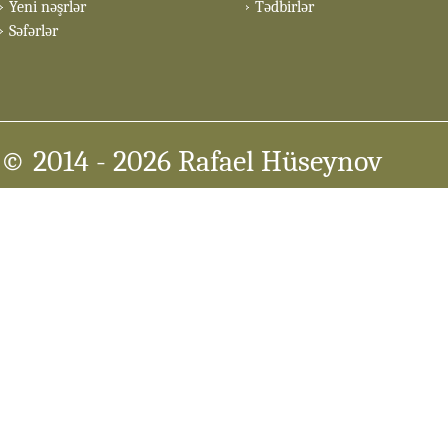
Yeni nəşrlər
Tədbirlər
Səfərlər
© 2014
- 2026 Rafael Hüseynov