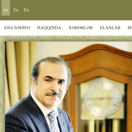
Az
En
Ru
ANA SƏHİFƏ
HAQQINDA
XƏBƏRLƏR
ELANLAR
M
ƏLAQƏ