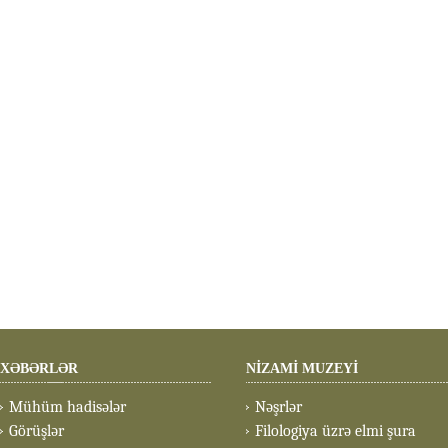
XƏBƏRLƏR
NİZAMİ MUZEYİ
Mühüm hadisələr
Nəşrlər
Görüşlər
Filologiya üzrə elmi şura