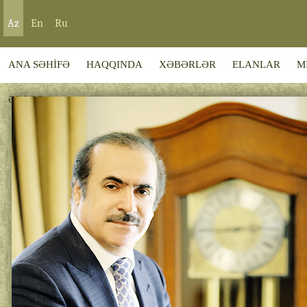
Az
En
Ru
ANA SƏHİFƏ
HAQQINDA
XƏBƏRLƏR
ELANLAR
M
ƏLAQƏ