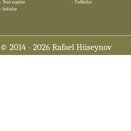
Yeni nəşrlər
Tədbirlər
Səfərlər
© 2014
- 2026 Rafael Hüseynov