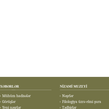
XƏBƏRLƏR
NİZAMİ MUZEYİ
Mühüm hadisələr
Nəşrlər
Görüşlər
Filologiya üzrə elmi şura
Yeni nəşrlər
Tədbirlər