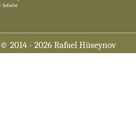
Səfərlər
© 2014
- 2026 Rafael Hüseynov