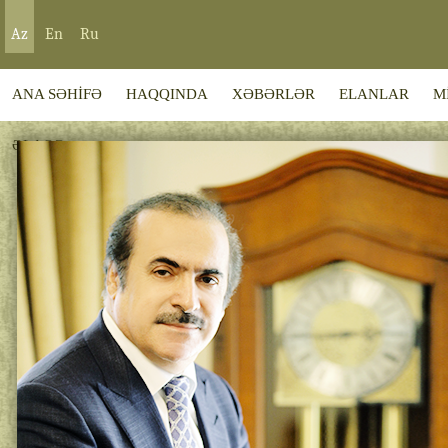
Az
En
Ru
ANA SƏHİFƏ
HAQQINDA
XƏBƏRLƏR
ELANLAR
M
ƏLAQƏ