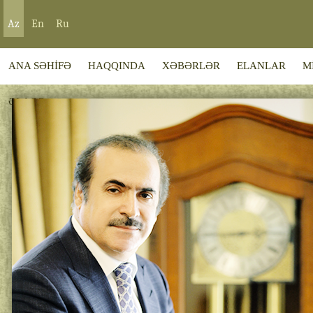
Az
En
Ru
ANA SƏHİFƏ
HAQQINDA
XƏBƏRLƏR
ELANLAR
M
ƏLAQƏ