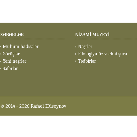
XƏBƏRLƏR
NİZAMİ MUZEYİ
Mühüm hadisələr
Nəşrlər
Görüşlər
Filologiya üzrə elmi şura
Yeni nəşrlər
Tədbirlər
Səfərlər
© 2014
- 2026 Rafael Hüseynov