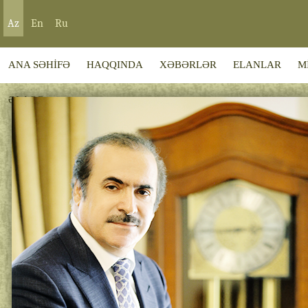
Az
En
Ru
ANA SƏHİFƏ
HAQQINDA
XƏBƏRLƏR
ELANLAR
M
ƏLAQƏ