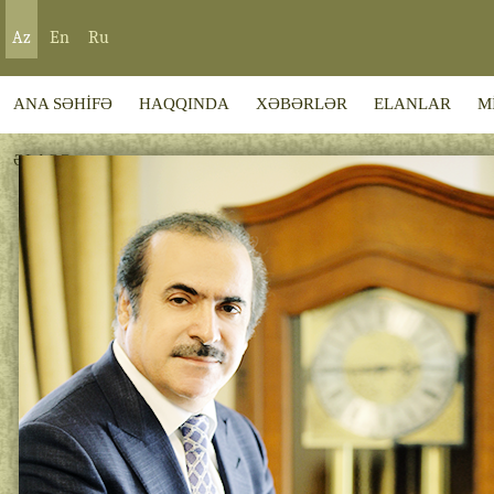
Az
En
Ru
ANA SƏHİFƏ
HAQQINDA
XƏBƏRLƏR
ELANLAR
M
ƏLAQƏ