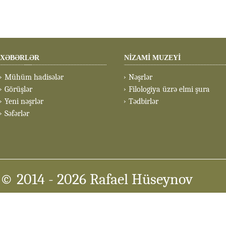
XƏBƏRLƏR
NİZAMİ MUZEYİ
Mühüm hadisələr
Nəşrlər
Görüşlər
Filologiya üzrə elmi şura
Yeni nəşrlər
Tədbirlər
Səfərlər
© 2014
- 2026 Rafael Hüseynov