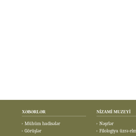
XƏBƏRLƏR
NİZAMİ MUZEYİ
Mühüm hadisələr
Nəşrlər
Görüşlər
Filologiya üzrə el