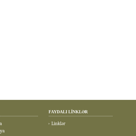
FAYDALI LİNKLƏR
a
Linklər
eya