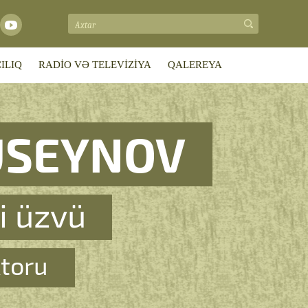
ILIQ
RADİO VƏ TELEVİZİYA
QALEREYA
ÜSEYNOV
i üzvü
ktoru