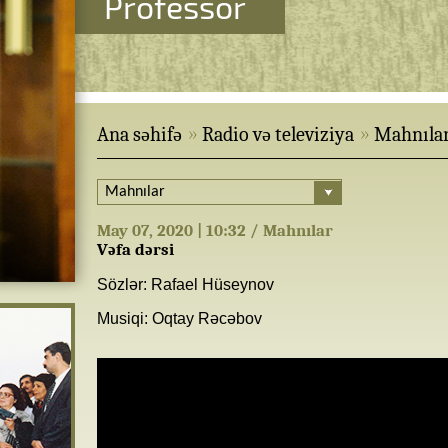
Professor
Ana səhifə
Radio və televiziya
Mahnıla
May 07, 2020 | 10:32 / Mahnılar
Vəfa dərsi
Sözlər: Rafael Hüseynov
Musiqi: Oqtay Rəcəbov