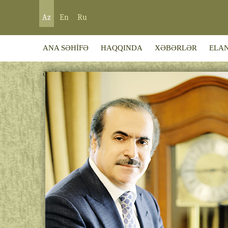
Az
En
Ru
ANA SƏHİFƏ
HAQQINDA
XƏBƏRLƏR
ELA
ƏLAQƏ