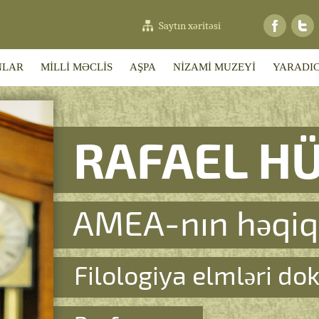
Saytın xəritəsi
NLAR
MİLLİ MƏCLİS
AŞPA
NİZAMİ MUZEYİ
YARADIC
RAFAEL H
AMEA-nın həqiq
Filologiya elmləri do