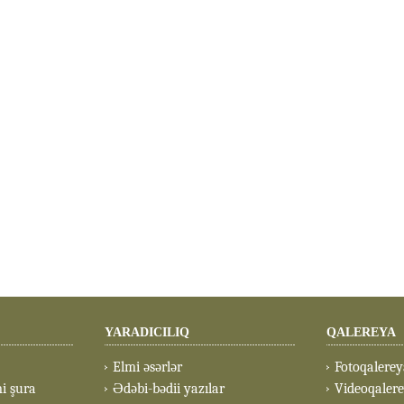
YARADICILIQ
QALEREYA
Elmi əsərlər
Fotoqalerey
mi şura
Ədəbi-bədii yazılar
Videoqaler