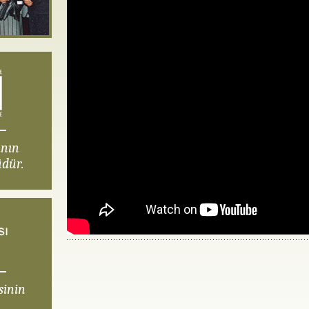
ının
dür.
sinin