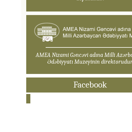
AMEA Nizami Gəncəvi adına Milli Azərb
Ədəbiyyatı Muzeyinin direktorudur
Facebook