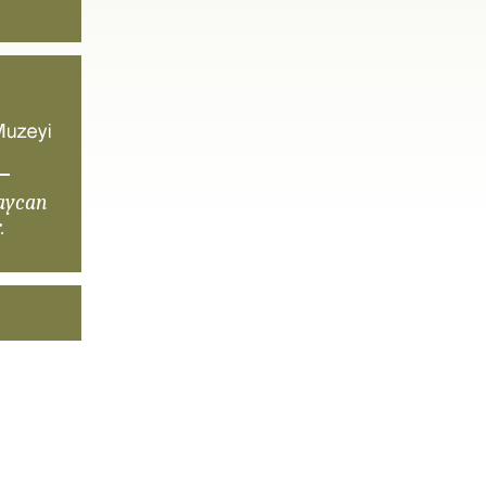
aycan
.