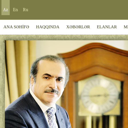
Az
En
Ru
ANA SƏHİFƏ
HAQQINDA
XƏBƏRLƏR
ELANLAR
M
ƏLAQƏ