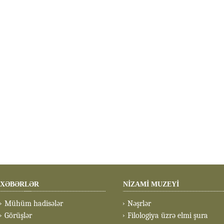
XƏBƏRLƏR
NİZAMİ MUZEYİ
Mühüm hadisələr
Nəşrlər
Görüşlər
Filologiya üzrə elmi şura