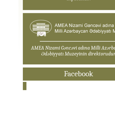
AMEA Nizami Gəncəvi adına Milli Azərb
Ədəbiyyatı Muzeyinin direktorudur
Facebook