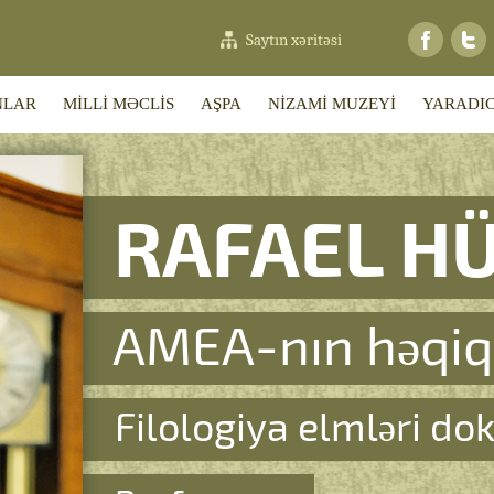
Saytın xəritəsi
NLAR
MİLLİ MƏCLİS
AŞPA
NİZAMİ MUZEYİ
YARADIC
RAFAEL H
AMEA-nın həqiq
Filologiya elmləri do