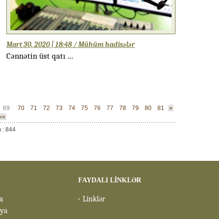
Mart 30, 2020 | 18:48 / Mühüm hadisələr
Cənnətin üst qatı ...
69
70
71
72
73
74
75
76
77
78
79
80
81
»
»»
 : 844
FAYDALI LİNKLƏR
a
Linklər
eya