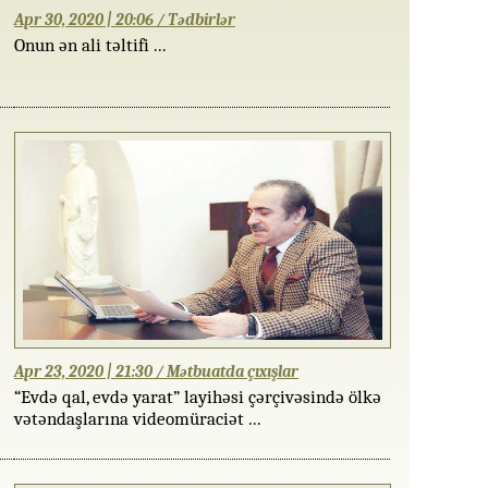
Apr 30, 2020 | 20:06 / Tədbirlər
Onun ən ali təltifi ...
Apr 23, 2020 | 21:30 / Mətbuatda çıxışlar
“Evdə qal, evdə yarat” layihəsi çərçivəsində ölkə
vətəndaşlarına videomüraciət ...