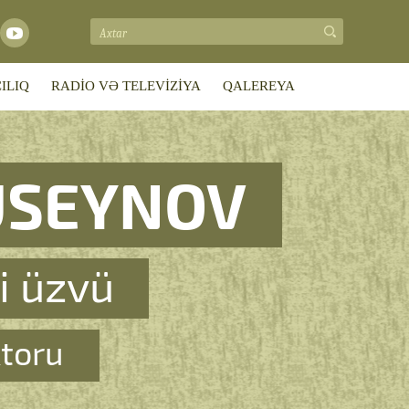
ILIQ
RADİO VƏ TELEVİZİYA
QALEREYA
ÜSEYNOV
i üzvü
ktoru