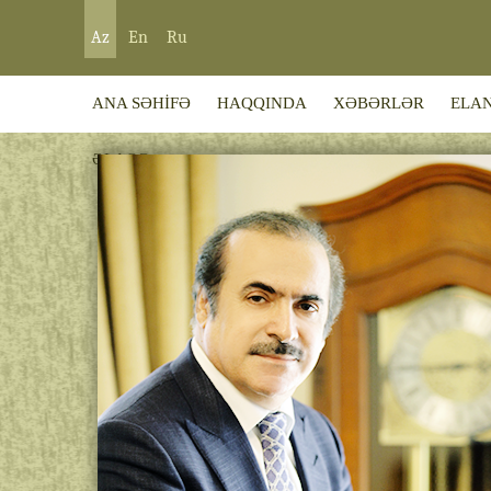
Az
En
Ru
ANA SƏHİFƏ
HAQQINDA
XƏBƏRLƏR
ELA
ƏLAQƏ