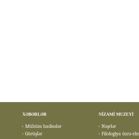
XƏBƏRLƏR
NİZAMİ MUZEYİ
Mühüm hadisələr
Nəşrlər
Görüşlər
Filologiya üzrə el