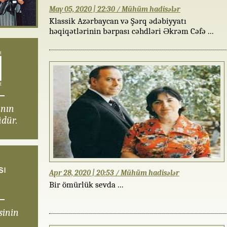
May 05, 2020 | 22:30 / Mühüm hadisələr
Klassik Azərbaycan və Şərq ədəbiyyatı
həqiqətlərinin bərpası cəhdləri Əkrəm Cəfə ...
ının
dür.
Apr 28, 2020 | 20:53 / Mühüm hadisələr
Bir ömürlük sevda ...
sinin