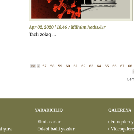
Apr 02, 2020 | 18:46 / Mühüm hadisələr
Taclı zolaq ...
««
«
57
58
59
60
61
62
63
64
65
66
67
68
Cəm
YARADICILIQ
QALEREYA
Elmi əsərlər
Fotoqalerey
mi şura
Ədəbi-bədii yazılar
Videoqaler