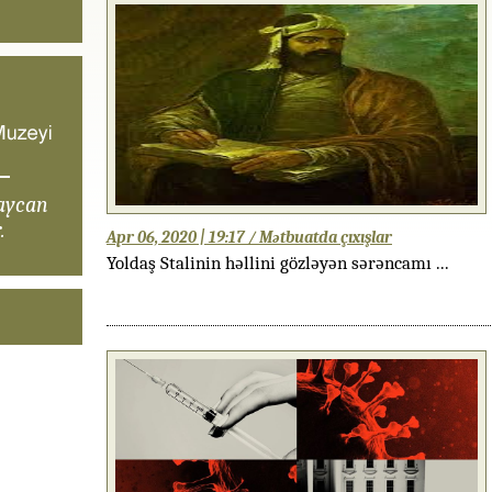
aycan
.
Apr 06, 2020 | 19:17 / Mətbuatda çıxışlar
Yoldaş Stalinin həllini gözləyən sərəncamı ...