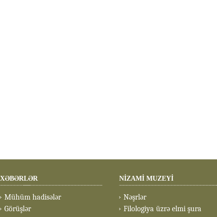
XƏBƏRLƏR
NİZAMİ MUZEYİ
Mühüm hadisələr
Nəşrlər
Görüşlər
Filologiya üzrə elmi şura