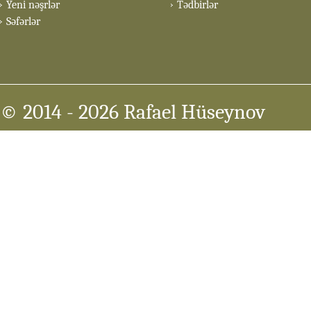
Yeni nəşrlər
Tədbirlər
Səfərlər
© 2014
- 2026 Rafael Hüseynov