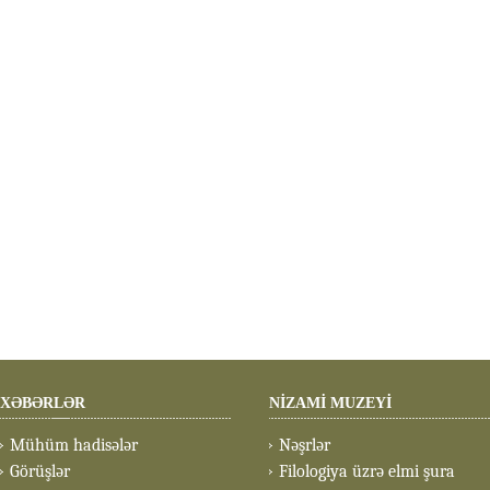
XƏBƏRLƏR
NİZAMİ MUZEYİ
Mühüm hadisələr
Nəşrlər
Görüşlər
Filologiya üzrə elmi şura