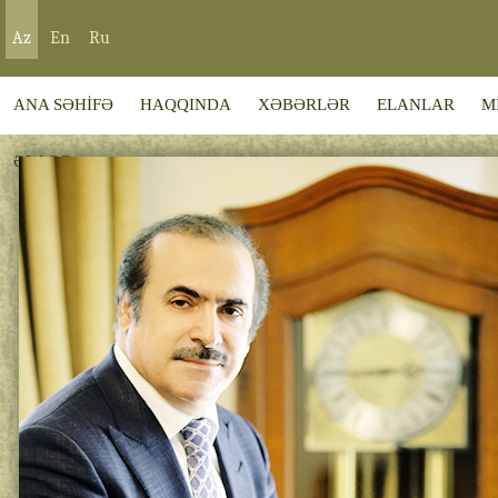
Az
En
Ru
ANA SƏHİFƏ
HAQQINDA
XƏBƏRLƏR
ELANLAR
M
ƏLAQƏ