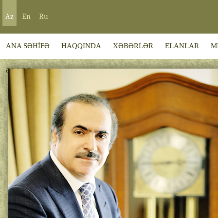
Az
En
Ru
ANA SƏHİFƏ
HAQQINDA
XƏBƏRLƏR
ELANLAR
M
ƏLAQƏ