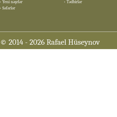
Yeni nəşrlər
Tədbirlər
Səfərlər
© 2014
- 2026 Rafael Hüseynov