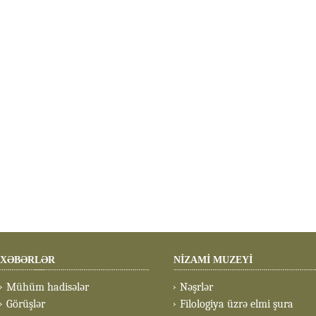
XƏBƏRLƏR
NİZAMİ MUZEYİ
Mühüm hadisələr
Nəşrlər
Görüşlər
Filologiya üzrə elmi şura