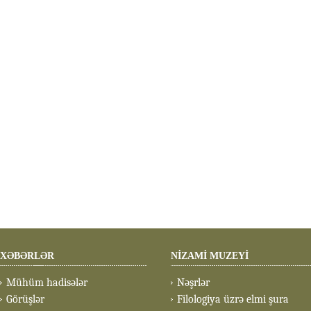
XƏBƏRLƏR
NİZAMİ MUZEYİ
Mühüm hadisələr
Nəşrlər
Görüşlər
Filologiya üzrə elmi şura