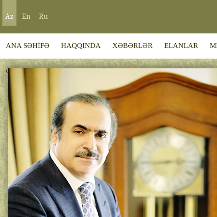
Az
En
Ru
ANA SƏHİFƏ
HAQQINDA
XƏBƏRLƏR
ELANLAR
M
ƏLAQƏ