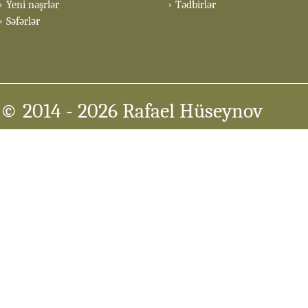
Yeni nəşrlər
Tədbirlər
Səfərlər
© 2014
- 2026 Rafael Hüseynov