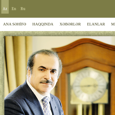
Az
En
Ru
ANA SƏHİFƏ
HAQQINDA
XƏBƏRLƏR
ELANLAR
M
ƏLAQƏ