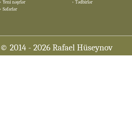
Yeni nəşrlər
Tədbirlər
Səfərlər
© 2014
- 2026 Rafael Hüseynov