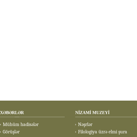
XƏBƏRLƏR
NİZAMİ MUZEYİ
Mühüm hadisələr
Nəşrlər
Görüşlər
Filologiya üzrə elmi şura