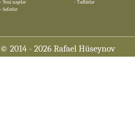
Yeni nəşrlər
Tədbirlər
Səfərlər
© 2014
- 2026 Rafael Hüseynov