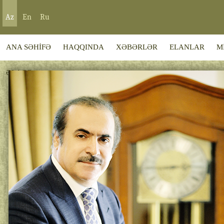
Az
En
Ru
ANA SƏHİFƏ
HAQQINDA
XƏBƏRLƏR
ELANLAR
M
ƏLAQƏ