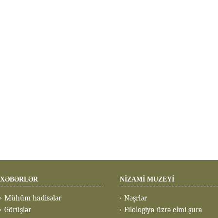
XƏBƏRLƏR
NİZAMİ MUZEYİ
Mühüm hadisələr
Nəşrlər
Görüşlər
Filologiya üzrə elmi şura